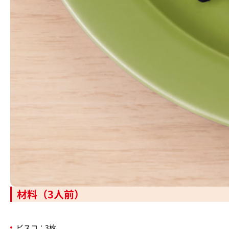
材料（3人前）
ビスコ：3枚