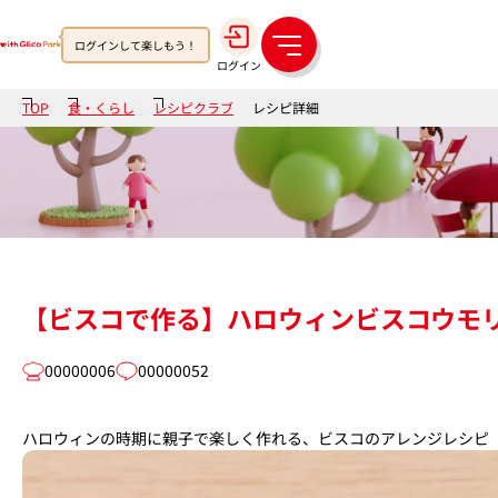
ログインして楽しもう！
メ
ログイン
ニ
ュ
TOP
食・くらし
レシピクラブ
レシピ詳細
ー
【ビスコで作る】ハロウィンビスコウモ
00000006
00000052
ハロウィンの時期に親子で楽しく作れる、ビスコのアレンジレシピ