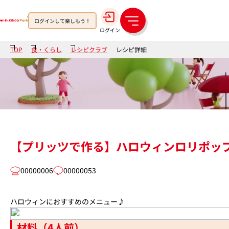
ログインして楽しもう！
メ
ログイン
ニ
ュ
TOP
食・くらし
レシピクラブ
レシピ詳細
ー
【プリッツで作る】ハロウィンロリポッ
00000006
00000053
ハロウィンにおすすめのメニュー♪
材料（4人前）