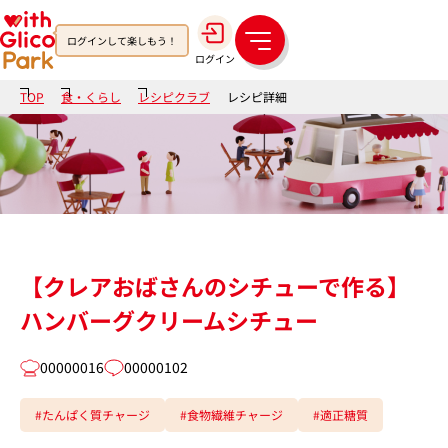
ログインして楽しもう！
メ
ログイン
ニ
ュ
TOP
食・くらし
レシピクラブ
レシピ詳細
ー
【クレアおばさんのシチューで作る】
ハンバーグクリームシチュー
00000016
00000102
#たんぱく質チャージ
#食物繊維チャージ
#適正糖質