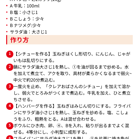
A 牛乳：100ml
B 塩：小さじ1
B こしょう：少々
B ナツメグ:少々
サラダ油：大さじ1
作り方
1
【シチューを作る】玉ねぎはくし形切り、にんじん、じゃが
いもは乱切りにする。
2
鍋にサラダ油大さじ1を熱し、①を油が回るまで炒める。水
を加えて煮立て、アクを取り、具材が柔らかくなるまで弱火~
中火で約20分煮込む。
3
一度火を止め、「クレアおばさんのシチュー」を加えて溶か
し、弱火でとろみがつくまで煮込む。牛乳を加え、ひと煮立
ちさせる。
4
【ハンバーグを作る】玉ねぎはみじん切りにする。フライパ
ンにサラダ油小さじ1を熱し、玉ねぎを炒める。塩、こしょ
うをふり、粗熱をとる。Aは混ぜ合わせる。
5
ボウルにひき肉、卵、④、Bを入れ、粘りが出るまでよく混
ぜる。4等分にし、小判型に成形する。
6
フライパンにサラダ油大さじ1を熱し、⑤を片面に焼き色が