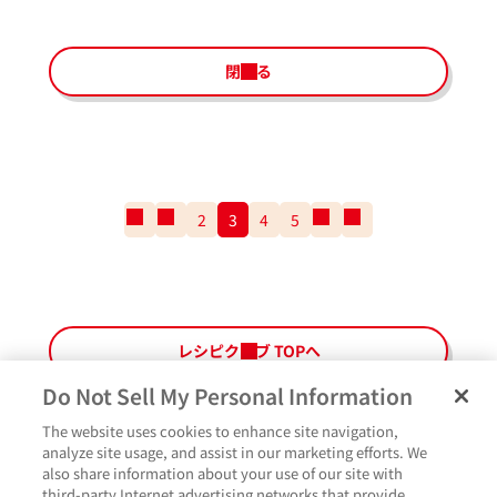
閉じる
一
前
2
3
4
5
次
一
番
の
の
番
最
ペ
ペ
最
初
ー
ー
後
の
ジ
ジ
の
ペ
ペ
レシピクラブ TOPへ
ー
ー
ジ
ジ
Do Not Sell My Personal Information
The website uses cookies to enhance site navigation,
ペ
よくあるご質問
ご利用規約
Glicoメンバーズ会員規約
プライバシーポリシー
analyze site usage, and assist in our marketing efforts. We
ー
also share information about your use of our site with
サイトマップ
お問い合わせ
Cookie設定
Glicoホームページ
ジ
third-party Internet advertising networks that provide