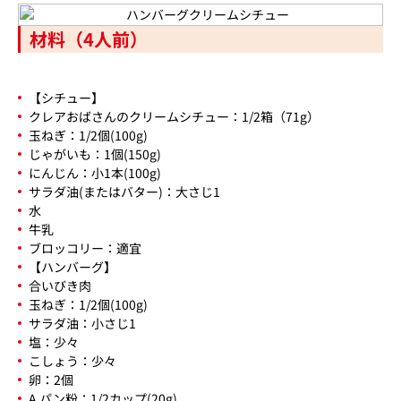
材料（4人前）
【シチュー】
クレアおばさんのクリームシチュー：1/2箱（71g）
玉ねぎ：1/2個(100g)
じゃがいも：1個(150g)
にんじん：小1本(100g)
サラダ油(またはバター)：大さじ1
水
牛乳
ブロッコリー：適宜
【ハンバーグ】
合いびき肉
玉ねぎ：1/2個(100g)
サラダ油：小さじ1
塩：少々
こしょう：少々
卵：2個
A パン粉：1/2カップ(20g)