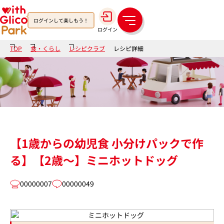
ログインして楽しもう！
メ
ログイン
ニ
ュ
TOP
食・くらし
レシピクラブ
レシピ詳細
ー
【1歳からの幼児食 小分けパックで作
る】【2歳～】ミニホットドッグ
00000007
00000049