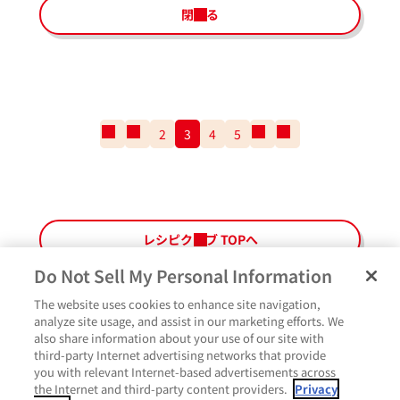
閉じる
一
前
2
3
4
5
次
一
番
の
の
番
最
ペ
ペ
最
初
ー
ー
後
の
ジ
ジ
の
ペ
ペ
レシピクラブ TOPへ
ー
ー
ジ
ジ
Do Not Sell My Personal Information
The website uses cookies to enhance site navigation,
ペ
よくあるご質問
ご利用規約
Glicoメンバーズ会員規約
プライバシーポリシー
analyze site usage, and assist in our marketing efforts. We
ー
also share information about your use of our site with
サイトマップ
お問い合わせ
Cookie設定
Glicoホームページ
ジ
third-party Internet advertising networks that provide
最
作ったよ
you with relevant Internet-based advertisements across
上
the Internet and third-party content providers.
Privacy
部