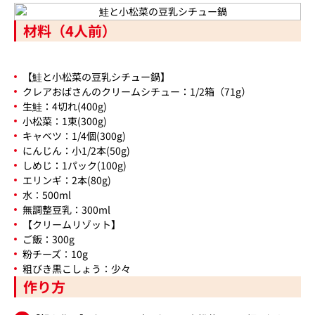
材料（4人前）
【鮭と小松菜の豆乳シチュー鍋】
クレアおばさんのクリームシチュー：1/2箱（71g）
生鮭：4切れ(400g)
小松菜：1束(300g)
キャベツ：1/4個(300g)
にんじん：小1/2本(50g)
しめじ：1パック(100g)
エリンギ：2本(80g)
水：500ml
無調整豆乳：300ml
【クリームリゾット】
ご飯：300g
粉チーズ：10g
粗びき黒こしょう：少々
作り方