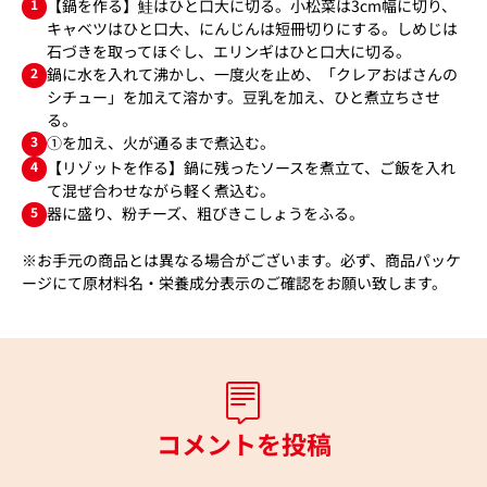
1
【鍋を作る】鮭はひと口大に切る。小松菜は3cm幅に切り、
キャベツはひと口大、にんじんは短冊切りにする。しめじは
石づきを取ってほぐし、エリンギはひと口大に切る。
2
鍋に水を入れて沸かし、一度火を止め、「クレアおばさんの
シチュー」を加えて溶かす。豆乳を加え、ひと煮立ちさせ
る。
3
①を加え、火が通るまで煮込む。
4
【リゾットを作る】鍋に残ったソースを煮立て、ご飯を入れ
て混ぜ合わせながら軽く煮込む。
5
器に盛り、粉チーズ、粗びきこしょうをふる。
※お手元の商品とは異なる場合がございます。必ず、商品パッケ
ージにて原材料名・栄養成分表示のご確認をお願い致します。
コメントを投稿