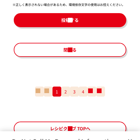
※正しく表示されない場合があるため、環境依存文字の使用はお控えください。​
投稿する
閉じる
一
前
1
2
3
4
次
一
番
の
の
番
最
ペ
ペ
最
初
ー
ー
後
の
ジ
ジ
の
ペ
ペ
レシピクラブ TOPへ
ー
ー
ジ
ジ