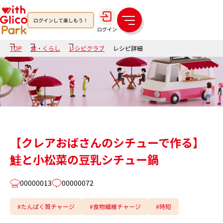
ログインして楽しもう！
メ
ログイン
ニ
ュ
TOP
食・くらし
レシピクラブ
レシピ詳細
ー
【クレアおばさんのシチューで作る】
鮭と小松菜の豆乳シチュー鍋
00000013
00000072
#たんぱく質チャージ
#食物繊維チャージ
#時短