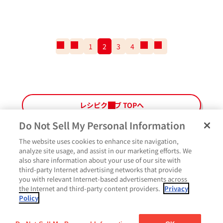
一
前
1
2
3
4
次
一
番
の
の
番
最
ペ
ペ
最
初
ー
ー
後
の
ジ
ジ
の
ペ
ペ
レシピクラブ TOPへ
ー
ー
ジ
ジ
Do Not Sell My Personal Information
The website uses cookies to enhance site navigation,
ペ
よくあるご質問
ご利用規約
Glicoメンバーズ会員規約
プライバシーポリシー
analyze site usage, and assist in our marketing efforts. We
ー
also share information about your use of our site with
サイトマップ
お問い合わせ
Cookie設定
Glicoホームページ
ジ
third-party Internet advertising networks that provide
最
作ったよ
you with relevant Internet-based advertisements across
上
the Internet and third-party content providers.
Privacy
部
Policy
に
コメント
戻