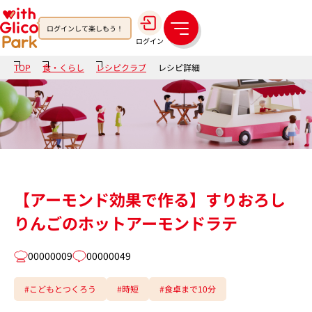
ログインして楽しもう！
メ
ログイン
ニ
ュ
TOP
食・くらし
レシピクラブ
レシピ詳細
ー
【アーモンド効果で作る】すりおろし
りんごのホットアーモンドラテ
00000009
00000049
#こどもとつくろう
#時短
#食卓まで10分