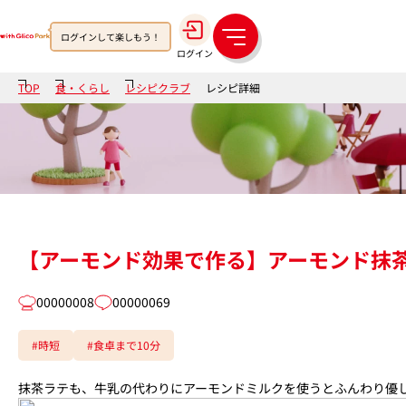
ログインして楽しもう！
メ
ログイン
ニ
ュ
TOP
食・くらし
レシピクラブ
レシピ詳細
ー
【アーモンド効果で作る】アーモンド抹
00000008
00000069
#時短
#食卓まで10分
抹茶ラテも、牛乳の代わりにアーモンドミルクを使うとふんわり優