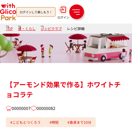
ログインして楽しもう！
メ
ログイン
ニ
ュ
TOP
食・くらし
レシピクラブ
レシピ詳細
ー
【アーモンド効果で作る】ホワイトチ
ョコラテ
00000007
00000082
#こどもとつくろう
#時短
#食卓まで10分