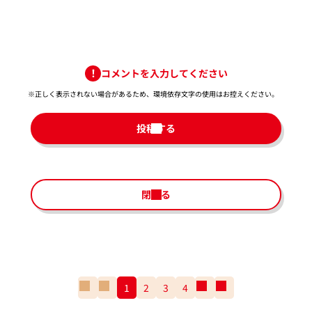
コメントを入力してください
※正しく表示されない場合があるため、環境依存文字の使用はお控えください。​
投稿する
閉じる
一
前
1
2
3
4
次
一
番
の
の
番