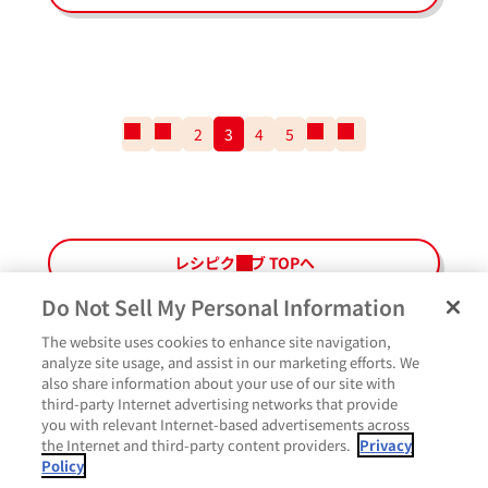
一
前
2
3
4
5
次
一
番
の
の
番
最
ペ
ペ
最
初
ー
ー
後
の
ジ
ジ
の
ペ
ペ
レシピクラブ TOPへ
ー
ー
ジ
ジ
Do Not Sell My Personal Information
The website uses cookies to enhance site navigation,
ペ
よくあるご質問
ご利用規約
Glicoメンバーズ会員規約
プライバシーポリシー
analyze site usage, and assist in our marketing efforts. We
ー
also share information about your use of our site with
サイトマップ
お問い合わせ
Cookie設定
Glicoホームページ
ジ
third-party Internet advertising networks that provide
最
作ったよ
you with relevant Internet-based advertisements across
上
the Internet and third-party content providers.
Privacy
部
Policy
に
コメント