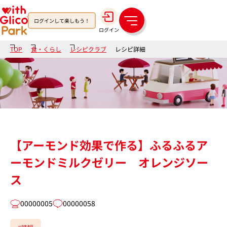
ログインして楽しもう！
メ
ログイン
ニ
ュ
TOP
食・くらし
レシピクラブ
レシピ詳細
ー
【アーモンド効果で作る】ふるふるア
ーモンドミルクゼリー オレンジソー
ス
00000005
00000058