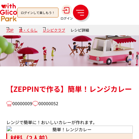
ログインして楽しもう！
メ
ログイン
ニ
ュ
TOP
食・くらし
レシピクラブ
レシピ詳細
ー
【ZEPPINで作る】簡単！レンジカレー
00000009
00000052
レンジで簡単に！おいしいカレーが作れます。
材料（2人前）