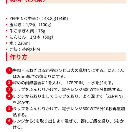
ZEPPIN＜中辛＞：43.8g(1/4箱)
玉ねぎ：1/2個（100g）
牛こまぎれ肉：75g
にんじん：1/3本（50g）
水：230ml
ご飯：茶碗2杯分
作り方
1
牛肉・玉ねぎは3cm程のひと口大の乱切りにする。にんじん
は2mm厚さの薄切りにする。
2
深めの耐熱容器に1を入れ、「ZEPPIN」・水を加える。
3
ラップをふんわりかけて、電子レンジ600Wで5分加熱する。
4
レンジから取り出してラップを取り、よく混ぜて「ZEPPIN」
を溶かす。
5
ラップをふんわりかけて、電子レンジ600Wで6分10秒再度加
熱する。
6
レンジから5を取り出しよく混ぜて、器にご飯を盛り、5をか
ける。