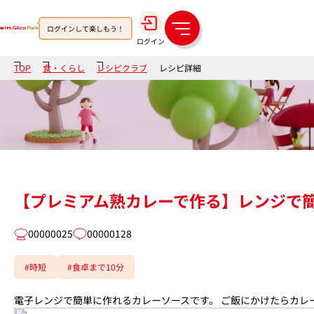
ログインして楽しもう！
メ
ログイン
ニ
ュ
TOP
食・くらし
レシピクラブ
レシピ詳細
ー
【プレミアム熟カレーで作る】レンジで
00000025
00000128
#時短
#食卓まで10分
電子レンジで簡単に作れるカレーソースです。 ご飯にかけたらカレ