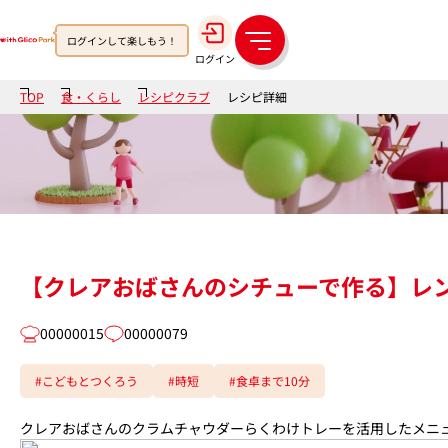
ログインして楽しもう！
メ
ログイン
ニ
ュ
TOP
食・くらし
レシピクラブ
レシピ詳細
ー
【クレアおばさんのシチューで作る】レ
00000015
00000079
#こどもとつくろう
#時短
#食卓まで10分
クレアおばさんのクラムチャウダーらくわけトレーを活用したメニ