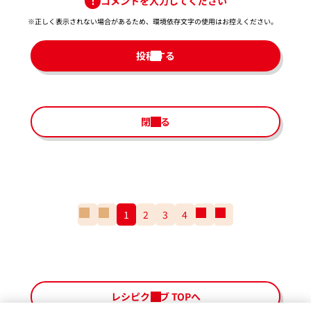
コメントを入力してください
※正しく表示されない場合があるため、環境依存文字の使用はお控えください。​
投稿する
閉じる
一
前
1
2
3
4
次
一
番
の
の
番
最
ペ
ペ
最
初
ー
ー
後
の
ジ
ジ
の
ペ
ペ
レシピクラブ TOPへ
ー
ー