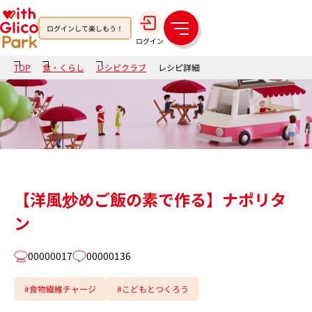
ログインして楽しもう！
メ
ログイン
ニ
ュ
TOP
食・くらし
レシピクラブ
レシピ詳細
ー
【洋風炒めご飯の素で作る】ナポリタ
ン
00000017
00000136
#食物繊維チャージ
#こどもとつくろう