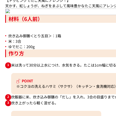
【トッピングでたこ天風にアレンジ！】
天かす、紅しょうが、ねぎをまぶして風味豊かなたこ天風にアレン
材料（6人前）
炊き込み御膳＜とり五目＞：1箱
米：3合
ゆでだこ：200g
作り方
1
米は洗って30分以上水につけ、水気をきる。たこは1cm幅に切
POINT
※コクヨの洗えるハサミ〈サクサ〉（キッチン・食洗機対応
2
炊飯器に米、炊き込み御膳の「だし」を入れ、3合の目盛りまで
3
炊き上がったら軽く混ぜる。