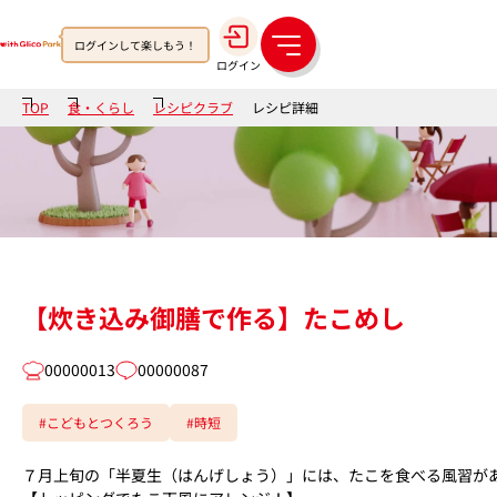
ログインして楽しもう！
メ
ログイン
ニ
ュ
TOP
食・くらし
レシピクラブ
レシピ詳細
ー
【炊き込み御膳で作る】たこめし
00000013
00000087
#こどもとつくろう
#時短
７月上旬の「半夏生（はんげしょう）」には、たこを食べる風習が