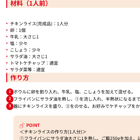
材料（1人前）
チキンライス(完成品)：1人分
卵：1個
牛乳：大さじ1
塩：少々
こしょう：少々
サラダ油：大さじ1
トマトケチャップ：適宜
サラダ菜等：適宜
作り方
1
ボウルに卵を割り入れ、牛乳、塩、こしょうを加えて混ぜる。
2
フライパンにサラダ油を熱し、①を流し入れ、半熟状になるま
3
器にチキンライスを盛り、②をのせる。お好みでケチャップをか
POINT
＜チキンライスの作り方(1人分)＞
①フライパンにサラダ油大さじ1を熱し、ご飯250gを加え、