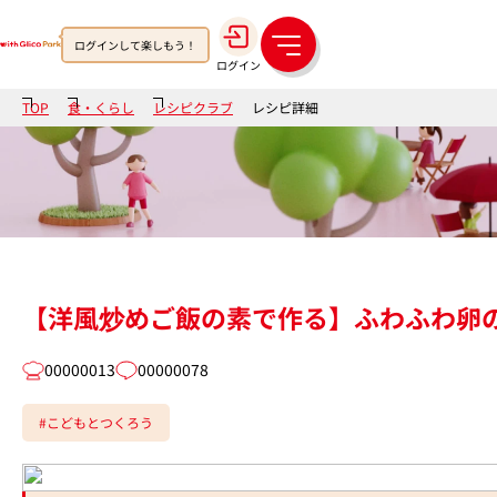
ログインして楽しもう！
メ
ログイン
ニ
ュ
TOP
食・くらし
レシピクラブ
レシピ詳細
ー
【洋風炒めご飯の素で作る】ふわふわ卵
00000013
00000078
#こどもとつくろう