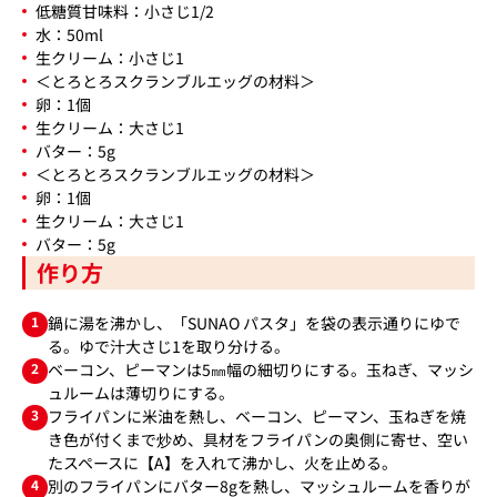
低糖質甘味料：小さじ1/2
水：50ml
生クリーム：小さじ1
＜とろとろスクランブルエッグの材料＞
卵：1個
生クリーム：大さじ1
バター：5g
＜とろとろスクランブルエッグの材料＞
卵：1個
生クリーム：大さじ1
バター：5g
作り方
1
鍋に湯を沸かし、「SUNAO パスタ」を袋の表示通りにゆで
る。ゆで汁大さじ1を取り分ける。
2
ベーコン、ピーマンは5㎜幅の細切りにする。玉ねぎ、マッシ
ュルームは薄切りにする。
3
フライパンに米油を熱し、ベーコン、ピーマン、玉ねぎを焼
き色が付くまで炒め、具材をフライパンの奥側に寄せ、空い
たスペースに【A】を入れて沸かし、火を止める。
4
別のフライパンにバター8gを熱し、マッシュルームを香りが