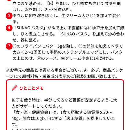
立つまで炒める。【B】を加え、ひと煮立ちさせて酸味を飛
ばし、水を加え、2～3分煮込む。
5
ボウルに卵を溶きほぐし、生クリーム大さじ1を加えて混ぜ
る。
6
「SUNAO パスタ」がゆで上がる直前に③にゆで汁を加えて熱
し、ひと煮立ちさせる。「SUNAO パスタ」を加えて炒め合わ
せ、器に盛る。
7
⑥のフライパンにバター5gを熱し、⑤の卵液を加えてヘラで
大きく2～3周回して半熟のスクランブルエッグにし、パスタ
の上にのせ、④のソース、生クリーム小さじ1をかける。
※お手元の商品とは異なる場合がございます。必ず、商品パッケ
ージにて原材料名・栄養成分表示のご確認をお願い致します。
ひとことメモ
包丁を使う時は、半分に切るなど野菜が安定するように大
人がサポートしてください。
「食・楽・健康協会」は、1食で摂取する糖質量を20～
40g、間食は10g以下にする「適正糖質」を提唱していま
す。