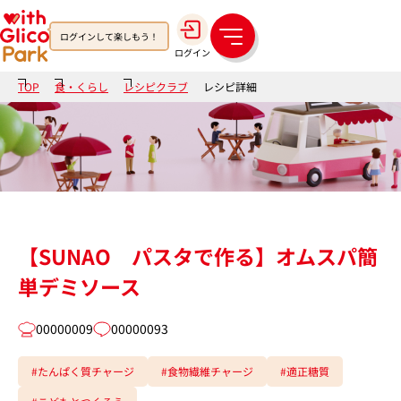
ログインして楽しもう！
メ
ログイン
ニ
ュ
TOP
食・くらし
レシピクラブ
レシピ詳細
ー
【SUNAO パスタで作る】オムスパ簡
単デミソース
00000009
00000093
#たんぱく質チャージ
#食物繊維チャージ
#適正糖質