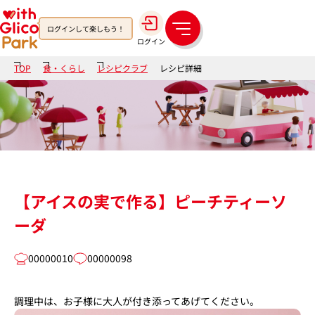
ログインして楽しもう！
メ
ログイン
ニ
ュ
TOP
食・くらし
レシピクラブ
レシピ詳細
ー
【アイスの実で作る】ピーチティーソ
ーダ
00000010
00000098
調理中は、お子様に大人が付き添ってあげてください。