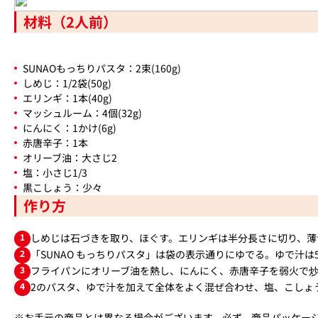
材料（2人前）
SUNAOもっちりパスタ：2束(160g)
しめじ：1/2袋(50g)
エリンギ：1本(40g)
マッシュルーム：4個(32g)
にんにく：1かけ(6g)
赤唐辛子：1本
オリーブ油：大さじ2
塩：小さじ1/3
黒こしょう：少々
作り方
1
しめじは石づきを取り、ほぐす。エリンギは半分長さに切り、薄
2
「SUNAO もっちりパスタ」は袋の表示通りにゆでる。ゆで汁は5
3
フライパンにオリーブ油を熱し、にんにく、赤唐辛子を弱火で炒
4
2のパスタ、ゆで汁を加えて全体をよく混ぜ合わせ、塩、こしょ
※お手元の商品とは異なる場合がございます。必ず、商品パッケー