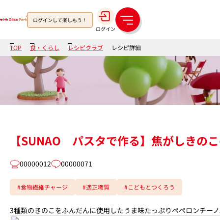
ログインして楽しもう！
メ
ログイン
ニ
ュ
TOP
食・くらし
レシピクラブ
レシピ詳細
ー
【SUNAO パスタで作る】焦がしきの
00000012
00000071
#食物繊維チャージ
#適正糖質
#こどもとつくろう
3種類のきのこをふんだんに使用したうま味たっぷりペペロンチー