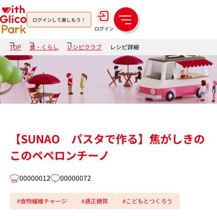
ログインして楽しもう！
メ
ログイン
ニ
ュ
TOP
食・くらし
レシピクラブ
レシピ詳細
ー
【SUNAO パスタで作る】焦がしきの
このペペロンチーノ
00000012
00000072
#食物繊維チャージ
#適正糖質
#こどもとつくろう