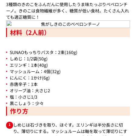
3種類のきのこをふんだんに使用したうま味たっぷりペペロンチ
ーノ。きのこは食物繊維が多く、糖質が低い食材。たくさん入れ
ても適正糖質に！
材料（2人前）
SUNAOもっちりパスタ：2束(160g)
しめじ：1/2袋(50g)
エリンギ：1本(40g)
マッシュルーム：4個(32g)
にんにく：1かけ(6g)
赤唐辛子：1本
オリーブ油：大さじ2
塩：小さじ1/3
黒こしょう：少々
作り方
1
しめじは石づきを取り、ほぐす。エリンギは半分長さに切
り、薄切りにする。マッシュルームは軸を取って薄切りにす