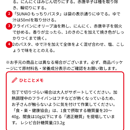
る。にんにくはみじん切りにする。赤唐辛子は種を取り除
き、輪切りにする。
2
「SUNAO もっちりパスタ」は袋の表示通りにゆでる。ゆで
汁は50mlを取り分ける。
3
フライパンにオリーブ油を熱し、にんにく、赤唐辛子を弱火
で炒める。香りが立ったら、1のきのこを加えて焼き色がしっ
かりつくまで焼く。
4
2のパスタ、ゆで汁を加えて全体をよく混ぜ合わせ、塩、こし
ょうで味をととのえる。
※お手元の商品とは異なる場合がございます。必ず、商品パッケ
ージにて原材料名・栄養成分表示のご確認をお願い致します。
ひとことメモ
包丁で切りづらい場合は大人がサポートしてください。加
熱調理中のフライパンはフチなどが熱くなっているため、
お子さんが触らないように気を付けて作業してください。
「食・楽・健康協会」は、1食で摂取する糖質量を20〜
40g、間食は10g以下にする「適正糖質」を提唱していま
す。 レシピ合計糖質量/23.2g