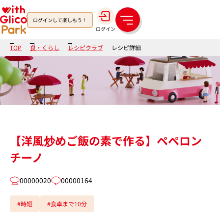
ログインして楽しもう！
メ
ログイン
ニ
ュ
TOP
食・くらし
レシピクラブ
レシピ詳細
ー
【洋風炒めご飯の素で作る】ペペロン
チーノ
00000020
00000164
#時短
#食卓まで10分