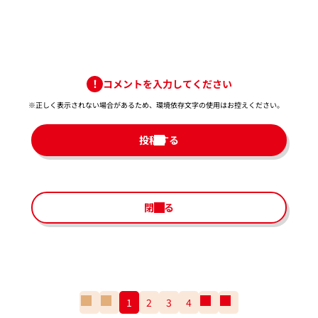
コメントを入力してください
※正しく表示されない場合があるため、環境依存文字の使用はお控えください。​
投稿する
閉じる
一
前
1
2
3
4
次
一
番
の
の
番