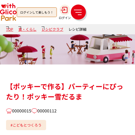
ログインして楽しもう！
メ
ログイン
ニ
ュ
TOP
食・くらし
レシピクラブ
レシピ詳細
ー
【ポッキーで作る】パーティーにぴっ
たり！ポッキー雪だるま
00000015
00000112
#こどもとつくろう