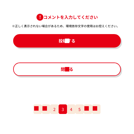
コメントを入力してください
※正しく表示されない場合があるため、環境依存文字の使用はお控えください。​
投稿する
閉じる
一
前
2
3
4
5
次
一
番
の
の
番
最
ペ
ペ
最
初
ー
ー
後