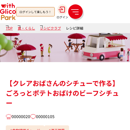
ログインして楽しもう！
メ
ログイン
ニ
ュ
TOP
食・くらし
レシピクラブ
レシピ詳細
ー
【クレアおばさんのシチューで作る】
ごろっとポテトおばけのビーフシチュ
ー
00000020
00000105