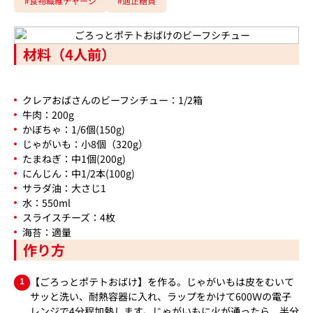
#食物繊維チャージ
#適正糖質
材料（4人前）
クレアおばさんのビーフシチュー：1/2箱
牛肉：200g
かぼちゃ：1/6個(150g)
じゃがいも：小8個（320g）
たまねぎ：中1個(200g)
にんじん：中1/2本(100g)
サラダ油：大さじ1
水：550ml
スライスチーズ：4枚
海苔：適量
作り方
1
【ごろっとポテトおばけ】を作る。じゃがいもは皮をむいて
サッと洗い、耐熱容器に入れ、ラップをかけて600Ｗの電子
レンジで4分程加熱します。じゃがいもに火が通ったら、半分