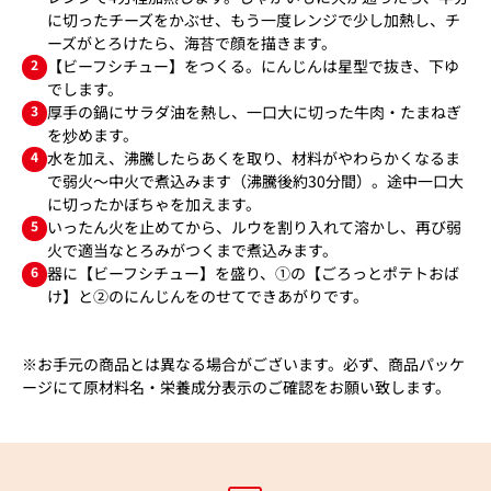
に切ったチーズをかぶせ、もう一度レンジで少し加熱し、チ
ーズがとろけたら、海苔で顔を描きます。
2
【ビーフシチュー】をつくる。にんじんは星型で抜き、下ゆ
でします。
3
厚手の鍋にサラダ油を熱し、一口大に切った牛肉・たまねぎ
を炒めます。
4
水を加え、沸騰したらあくを取り、材料がやわらかくなるま
で弱火～中火で煮込みます（沸騰後約30分間）。途中一口大
に切ったかぼちゃを加えます。
5
いったん火を止めてから、ルウを割り入れて溶かし、再び弱
火で適当なとろみがつくまで煮込みます。
6
器に【ビーフシチュー】を盛り、①の【ごろっとポテトおば
け】と②のにんじんをのせてできあがりです。
※お手元の商品とは異なる場合がございます。必ず、商品パッケ
ージにて原材料名・栄養成分表示のご確認をお願い致します。