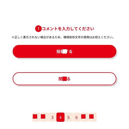
コメントを入力してください
※正しく表示されない場合があるため、環境依存文字の使用はお控えください。​
投稿する
閉じる
一
前
3
4
5
6
次
一
番
の
の
番