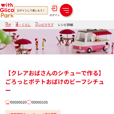
ログインして楽しもう！
メ
ログイン
ニ
ュ
TOP
食・くらし
レシピクラブ
レシピ詳細
ー
【クレアおばさんのシチューで作る】
ごろっとポテトおばけのビーフシチュ
ー
00000020
00000105