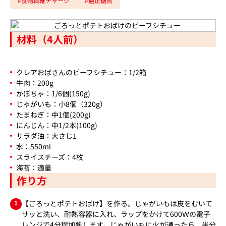
#食物繊維チャージ
#適正糖質
材料（4人前）
クレアおばさんのビーフシチュー：1/2箱
牛肉：200g
かぼちゃ：1/6個(150g)
じゃがいも：小8個（320g）
たまねぎ：中1個(200g)
にんじん：中1/2本(100g)
サラダ油：大さじ1
水：550ml
スライスチーズ：4枚
海苔：適量
作り方
1
【ごろっとポテトおばけ】を作る。じゃがいもは皮をむいて
サッと洗い、耐熱容器に入れ、ラップをかけて600Ｗの電子
レンジで4分程加熱します。じゃがいもに火が通ったら、半分