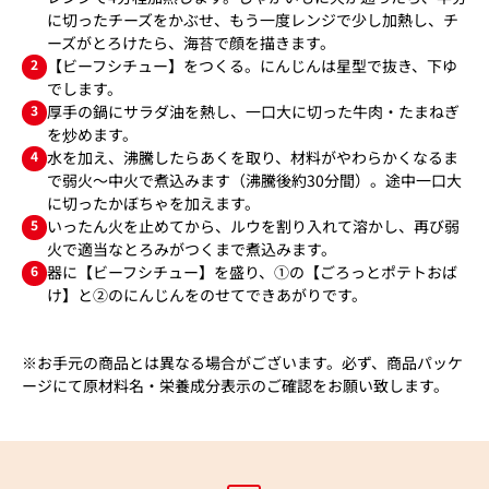
に切ったチーズをかぶせ、もう一度レンジで少し加熱し、チ
ーズがとろけたら、海苔で顔を描きます。
2
【ビーフシチュー】をつくる。にんじんは星型で抜き、下ゆ
でします。
3
厚手の鍋にサラダ油を熱し、一口大に切った牛肉・たまねぎ
を炒めます。
4
水を加え、沸騰したらあくを取り、材料がやわらかくなるま
で弱火～中火で煮込みます（沸騰後約30分間）。途中一口大
に切ったかぼちゃを加えます。
5
いったん火を止めてから、ルウを割り入れて溶かし、再び弱
火で適当なとろみがつくまで煮込みます。
6
器に【ビーフシチュー】を盛り、①の【ごろっとポテトおば
け】と②のにんじんをのせてできあがりです。
※お手元の商品とは異なる場合がございます。必ず、商品パッケ
ージにて原材料名・栄養成分表示のご確認をお願い致します。