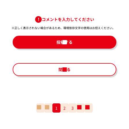
コメントを入力してください
※正しく表示されない場合があるため、環境依存文字の使用はお控えください。​
投稿する
閉じる
一
前
1
2
3
次
一
番
の
の
番
最
ペ
ペ
最
初
ー
ー
後