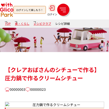
ログインして楽しもう！
メ
ログイン
ニ
ュ
TOP
食・くらし
レシピクラブ
レシピ詳細
ー
【クレアおばさんのシチューで作る】
圧力鍋で作るクリームシチュー
00000003
00000023