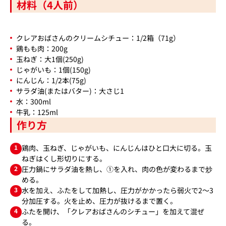
材料（4人前）
クレアおばさんのクリームシチュー：1/2箱（71g）
鶏もも肉：200g
玉ねぎ：大1個(250g)
じゃがいも：1個(150g)
にんじん：1/2本(75g)
サラダ油(またはバター)：大さじ1
水：300ml
牛乳：125ml
作り方
1
鶏肉、玉ねぎ、じゃがいも、にんじんはひと口大に切る。玉
ねぎはくし形切りにする。
2
圧力鍋にサラダ油を熱し、①を入れ、肉の色が変わるまで炒
める。
3
水を加え、ふたをして加熱し、圧力がかかったら弱火で2～3
分加圧する。火を止め、圧力が抜けるまで置く。
4
ふたを開け、「クレアおばさんのシチュー」を加えて混ぜ
る。