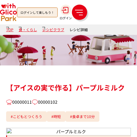
ログインして楽しもう！
メ
ログイン
ニ
ュ
TOP
食・くらし
レシピクラブ
レシピ詳細
ー
【アイスの実で作る】パープルミルク
00000011
00000102
#こどもとつくろう
#時短
#食卓まで10分