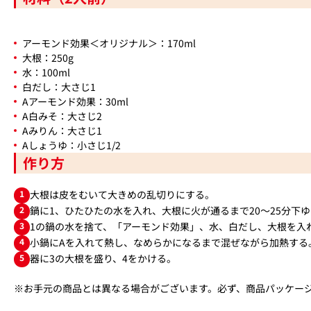
アーモンド効果＜オリジナル＞：170ml
大根：250g
水：100ml
白だし：大さじ1
Aアーモンド効果：30ml
A白みそ：大さじ2
Aみりん：大さじ1
Aしょうゆ：小さじ1/2
作り方
1
大根は皮をむいて大きめの乱切りにする。
2
鍋に1、ひたひたの水を入れ、大根に火が通るまで20～25分下
3
1の鍋の水を捨て、「アーモンド効果」、水、白だし、大根を入れ
4
小鍋にAを入れて熱し、なめらかになるまで混ぜながら加熱する
5
器に3の大根を盛り、4をかける。
※お手元の商品とは異なる場合がございます。必ず、商品パッケー