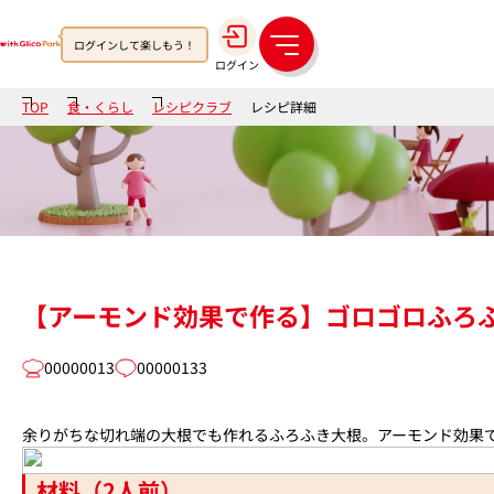
ログインして楽しもう！
メ
ログイン
ニ
ュ
TOP
食・くらし
レシピクラブ
レシピ詳細
ー
【アーモンド効果で作る】ゴロゴロふろふ
00000013
00000133
余りがちな切れ端の大根でも作れるふろふき大根。アーモンド効果
材料（2人前）