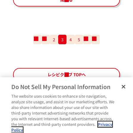
一
前
2
3
4
5
次
一
番
の
の
番
最
ペ
ペ
最
初
ー
ー
後
の
ジ
ジ
の
ペ
ペ
レシピクラブ TOPへ
ー
ー
ジ
ジ
Do Not Sell My Personal Information
The website uses cookies to enhance site navigation,
ペ
よくあるご質問
ご利用規約
Glicoメンバーズ会員規約
プライバシーポリシー
analyze site usage, and assist in our marketing efforts. We
ー
also share information about your use of our site with
サイトマップ
お問い合わせ
Cookie設定
Glicoホームページ
ジ
third-party Internet advertising networks that provide
最
作ったよ
you with relevant Internet-based advertisements across
上
the Internet and third-party content providers.
Privacy
部
Policy