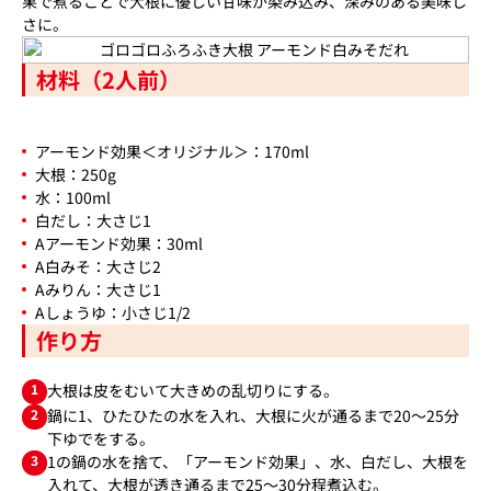
果で煮ることで大根に優しい甘味が染み込み、深みのある美味し
さに。
材料（2人前）
アーモンド効果＜オリジナル＞：170ml
大根：250g
水：100ml
白だし：大さじ1
Aアーモンド効果：30ml
A白みそ：大さじ2
Aみりん：大さじ1
Aしょうゆ：小さじ1/2
作り方
1
大根は皮をむいて大きめの乱切りにする。
2
鍋に1、ひたひたの水を入れ、大根に火が通るまで20～25分
下ゆでをする。
3
1の鍋の水を捨て、「アーモンド効果」、水、白だし、大根を
入れて、大根が透き通るまで25～30分程煮込む。