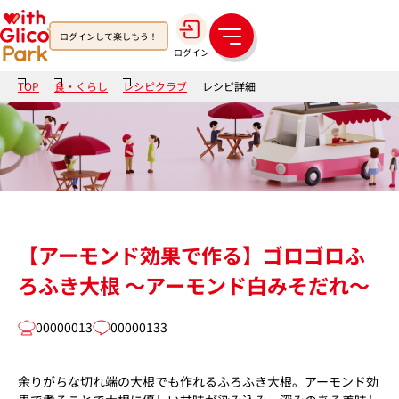
ログインして楽しもう！
メ
ログイン
ニ
ュ
TOP
食・くらし
レシピクラブ
レシピ詳細
ー
【アーモンド効果で作る】ゴロゴロふ
ろふき大根 ～アーモンド白みそだれ～
00000013
00000133
余りがちな切れ端の大根でも作れるふろふき大根。アーモンド効