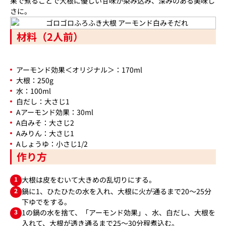
果で煮ることで大根に優しい甘味が染み込み、深みのある美味し
さに。
材料（2人前）
アーモンド効果＜オリジナル＞：170ml
大根：250g
水：100ml
白だし：大さじ1
Aアーモンド効果：30ml
A白みそ：大さじ2
Aみりん：大さじ1
Aしょうゆ：小さじ1/2
作り方
1
大根は皮をむいて大きめの乱切りにする。
2
鍋に1、ひたひたの水を入れ、大根に火が通るまで20～25分
下ゆでをする。
3
1の鍋の水を捨て、「アーモンド効果」、水、白だし、大根を
入れて、大根が透き通るまで25～30分程煮込む。