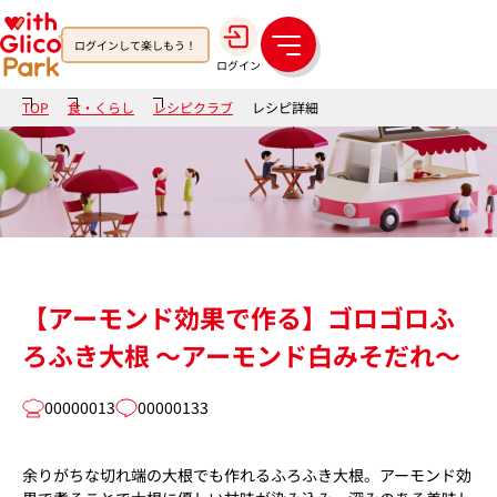
ログインして楽しもう！
メ
ログイン
ニ
ュ
TOP
食・くらし
レシピクラブ
レシピ詳細
ー
【アーモンド効果で作る】ゴロゴロふ
ろふき大根 ～アーモンド白みそだれ～
00000013
00000133
余りがちな切れ端の大根でも作れるふろふき大根。アーモンド効