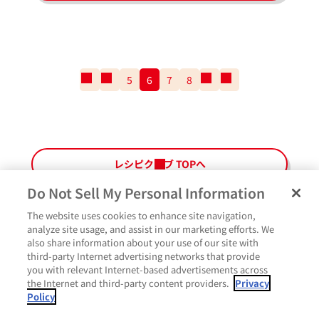
一
前
5
6
7
8
次
一
番
の
の
番
最
ペ
ペ
最
初
ー
ー
後
の
ジ
ジ
の
ペ
ペ
レシピクラブ TOPへ
ー
ー
ジ
ジ
Do Not Sell My Personal Information
The website uses cookies to enhance site navigation,
ペ
よくあるご質問
ご利用規約
Glicoメンバーズ会員規約
プライバシーポリシー
analyze site usage, and assist in our marketing efforts. We
ー
also share information about your use of our site with
サイトマップ
お問い合わせ
Cookie設定
Glicoホームページ
ジ
third-party Internet advertising networks that provide
最
作ったよ
you with relevant Internet-based advertisements across
上
the Internet and third-party content providers.
Privacy
部
Policy
に
コメント