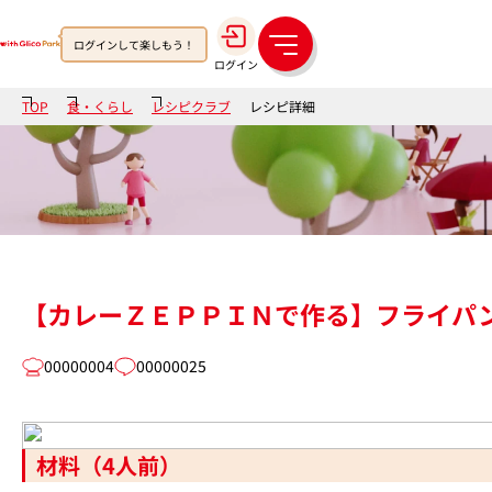
ログインして楽しもう！
メ
ログイン
ニ
ュ
TOP
食・くらし
レシピクラブ
レシピ詳細
ー
【カレーＺＥＰＰＩＮで作る】フライパ
00000004
00000025
材料（4人前）