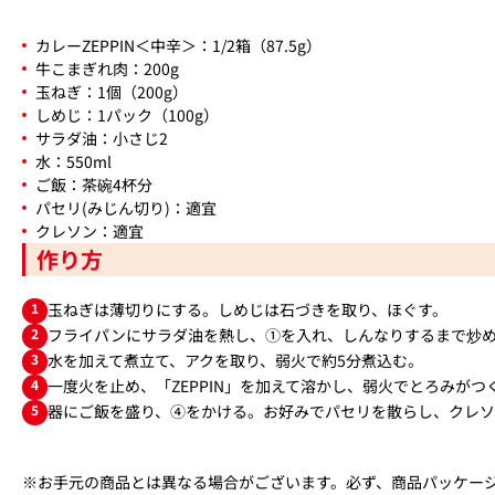
カレーZEPPIN＜中辛＞：1/2箱（87.5g）
牛こまぎれ肉：200g
玉ねぎ：1個（200g）
しめじ：1パック（100g）
サラダ油：小さじ2
水：550ml
ご飯：茶碗4杯分
パセリ(みじん切り)：適宜
クレソン：適宜
作り方
1
玉ねぎは薄切りにする。しめじは石づきを取り、ほぐす。
2
フライパンにサラダ油を熱し、①を入れ、しんなりするまで炒
3
水を加えて煮立て、アクを取り、弱火で約5分煮込む。
4
一度火を止め、「ZEPPIN」を加えて溶かし、弱火でとろみがつ
5
器にご飯を盛り、④をかける。お好みでパセリを散らし、クレ
※お手元の商品とは異なる場合がございます。必ず、商品パッケー