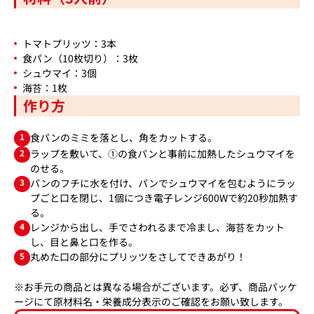
トマトプリッツ：3本
食パン（10枚切り）：3枚
シュウマイ：3個
海苔：1枚
作り方
1
食パンのミミを落とし、角をカットする。
2
ラップを敷いて、①の食パンと事前に加熱したシュウマイを
のせる。
3
パンのフチに水を付け、パンでシュウマイを包むようにラッ
プごと口を閉じ、1個につき電子レンジ600Wで約20秒加熱す
る。
4
レンジから出し、手でさわれるまで冷まし、海苔をカット
し、目と鼻と口を作る。
5
丸めた口の部分にプリッツをさしてできあがり！
※お手元の商品とは異なる場合がございます。必ず、商品パッケ
ージにて原材料名・栄養成分表示のご確認をお願い致します。