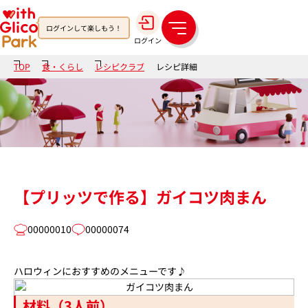
ログインして楽しもう！
メ
ログイン
ニ
ュ
TOP
食・くらし
レシピクラブ
レシピ詳細
ー
【プリッツで作る】ガイコツ肉まん
00000010
00000074
ハロウィンにおすすめのメニューです♪
材料（3人前）