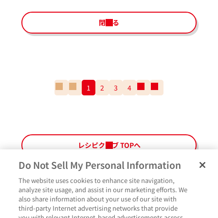
閉じる
一
前
1
2
3
4
次
一
番
の
の
番
最
ペ
ペ
最
初
ー
ー
後
の
ジ
ジ
の
ペ
ペ
レシピクラブ TOPへ
ー
ー
ジ
ジ
Do Not Sell My Personal Information
The website uses cookies to enhance site navigation,
ペ
よくあるご質問
ご利用規約
Glicoメンバーズ会員規約
プライバシーポリシー
analyze site usage, and assist in our marketing efforts. We
ー
also share information about your use of our site with
サイトマップ
お問い合わせ
Cookie設定
Glicoホームページ
ジ
third-party Internet advertising networks that provide
最
作ったよ
you with relevant Internet-based advertisements across