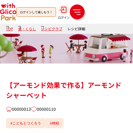
ログインして楽しもう！
メ
ログイン
ニ
ュ
TOP
食・くらし
レシピクラブ
レシピ詳細
ー
【アーモンド効果で作る】アーモンド
シャーベット
00000013
00000110
#こどもとつくろう
#時短