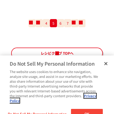
一
前
4
5
6
7
次
一
番
の
の
番
最
ペ
ペ
最
初
ー
ー
後
の
ジ
ジ
の
ペ
ペ
レシピクラブ TOPへ
ー
ー
ジ
ジ
Do Not Sell My Personal Information
The website uses cookies to enhance site navigation,
ペ
よくあるご質問
ご利用規約
Glicoメンバーズ会員規約
プライバシーポリシー
analyze site usage, and assist in our marketing efforts. We
ー
also share information about your use of our site with
サイトマップ
お問い合わせ
Cookie設定
Glicoホームページ
ジ
third-party Internet advertising networks that provide
最
作ったよ
you with relevant Internet-based advertisements across
上
the Internet and third-party content providers.
Privacy
部
Policy
に
コメント
戻