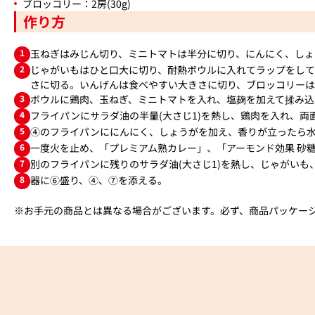
ブロッコリー：2房(30g)
作り方
1
玉ねぎはみじん切り、ミニトマトは半分に切り、にんにく、しょ
2
じゃがいもはひと口大に切り、耐熱ボウルに入れてラップをして
さに切る。いんげんは食べやすい大きさに切り、ブロッコリー
3
ボウルに鶏肉、玉ねぎ、ミニトマトを入れ、塩麹を加えて揉み込
4
フライパンにサラダ油の半量(大さじ1)を熱し、鶏肉を入れ、
5
④のフライパンににんにく、しょうがを加え、香りが立ったら水
6
一度火を止め、「プレミアム熟カレー」、「アーモンド効果 砂
7
別のフライパンに残りのサラダ油(大さじ1)を熱し、じゃがい
8
器に⑥盛り、④、⑦を添える。
※お手元の商品とは異なる場合がございます。必ず、商品パッケー