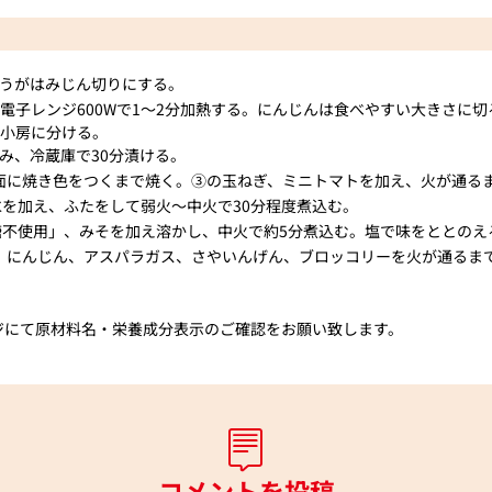
うがはみじん切りにする。
電子レンジ600Wで1～2分加熱する。にんじんは食べやすい大きさに
は小房に分ける。
み、冷蔵庫で30分漬ける。
両面に焼き色をつくまで焼く。③の玉ねぎ、ミニトマトを加え、火が通る
を加え、ふたをして弱火〜中火で30分程度煮込む。
糖不使用」、みそを加え溶かし、中火で約5分煮込む。塩で味をととのえ
も、にんじん、アスパラガス、さやいんげん、ブロッコリーを火が通るま
ジにて原材料名・栄養成分表示のご確認をお願い致します。
コメントを投稿