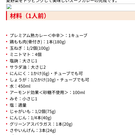
夏野菜をトッピングして美味しいスープカレーの完成です。
材料（1人前）
プレミアム熟カレー＜中辛＞：1キューブ
鶏もも肉(骨付き)：1本(180g)
玉ねぎ：1/2個(100g)
ミニトマト：4個
塩麹：大さじ1
サラダ油：大さじ2
にんにく：1かけ(6g)・チューブでも可
しょうが：1/2かけ(10g)・チューブでも可
水：450ml
アーモンド効果＜砂糖不使用＞：100ml
みそ：小さじ1
塩：適量
じゃがいも：1/2個(75g)
にんじん：1/4本(40g)
グリーンアスパラガス：1本(20g)
さやいんげん：3本(24g)