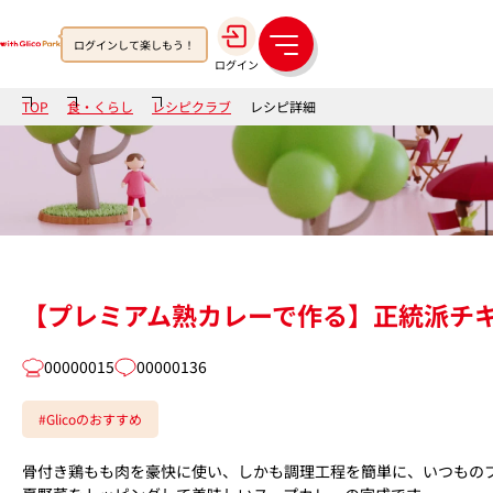
ログインして楽しもう！
メ
ログイン
ニ
ュ
TOP
食・くらし
レシピクラブ
レシピ詳細
ー
【プレミアム熟カレーで作る】正統派チ
00000015
00000136
#Glicoのおすすめ
骨付き鶏もも肉を豪快に使い、しかも調理工程を簡単に、いつものプ