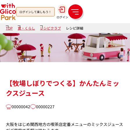
ログインして楽しもう！
メ
ログイン
ニ
ュ
TOP
食・くらし
レシピクラブ
レシピ詳細
ー
【牧場しぼりでつくる】かんたんミッ
クスジュース
00000042
00000227
大阪をはじめ関西地方の喫茶店定番メニューのミックスジュース