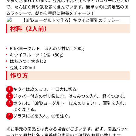
が多く含まれています。豆乳は牛乳と比べるとカロリーは控えめ
で、たんぱく質や鉄を多く含んでいます。簡単なのに満足感のあ
るラッシーで、朝から手軽に栄養をチャージ！
材料（2人前）
BifiXヨーグルト ほんのり甘い：200g
キウイフルーツ：1個（80g）
はちみつ：大さじ2
豆乳：200ml
作り方
1
キウイは皮をむき、一口大に切る。
2
ジッパー付きのポリ袋に①、はちみつを入れ、軽くつぶす。
3
ボウルに「BifiXヨーグルト ほんのり甘い」、豆乳を入れ、
よく混ぜる。
4
グラスに②を入れ、③を注ぐ。
※お手元の商品とは異なる場合がございます。必ず、商品パッケ
ージにて原材料名・栄養成分表示のご確認をお願い致します。