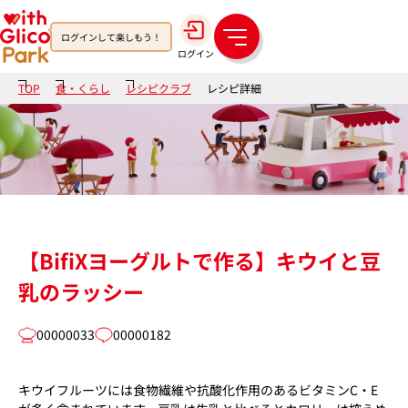
ログインして楽しもう！
メ
ログイン
ニ
ュ
TOP
食・くらし
レシピクラブ
レシピ詳細
ー
【BifiXヨーグルトで作る】キウイと豆
乳のラッシー
00000033
00000182
キウイフルーツには食物繊維や抗酸化作用のあるビタミンC・E