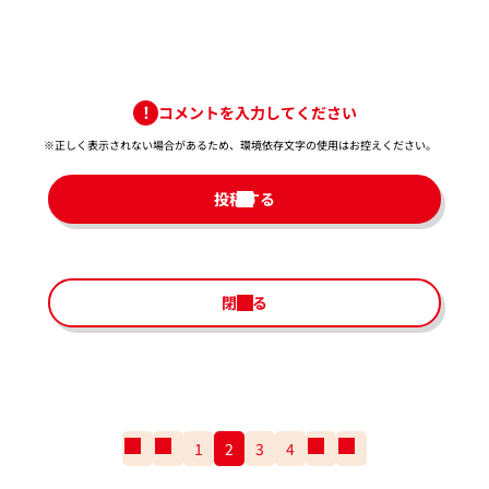
コメントを入力してください
※正しく表示されない場合があるため、環境依存文字の使用はお控えください。​
投稿する
閉じる
一
前
1
2
3
4
次
一
番
の
の
番