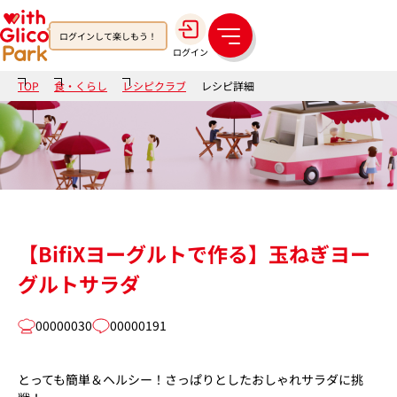
ログインして楽しもう！
メ
ログイン
ニ
ュ
TOP
食・くらし
レシピクラブ
レシピ詳細
ー
【BifiXヨーグルトで作る】玉ねぎヨー
グルトサラダ
00000030
00000191
とっても簡単＆ヘルシー！さっぱりとしたおしゃれサラダに挑