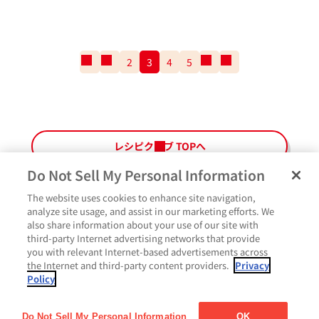
一
前
2
3
4
5
次
一
番
の
の
番
最
ペ
ペ
最
初
ー
ー
後
の
ジ
ジ
の
ペ
ペ
レシピクラブ TOPへ
ー
ー
ジ
ジ
Do Not Sell My Personal Information
The website uses cookies to enhance site navigation,
ペ
よくあるご質問
ご利用規約
Glicoメンバーズ会員規約
プライバシーポリシー
analyze site usage, and assist in our marketing efforts. We
ー
also share information about your use of our site with
サイトマップ
お問い合わせ
Cookie設定
Glicoホームページ
ジ
third-party Internet advertising networks that provide
最
作ったよ
you with relevant Internet-based advertisements across
上
the Internet and third-party content providers.
Privacy
部
Policy
に
コメント
戻
る
Do Not Sell My Personal Information
OK