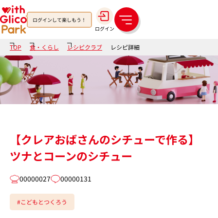
ログインして楽しもう！
メ
ログイン
ニ
ュ
TOP
食・くらし
レシピクラブ
レシピ詳細
ー
【クレアおばさんのシチューで作る】
ツナとコーンのシチュー
00000027
00000131
#こどもとつくろう