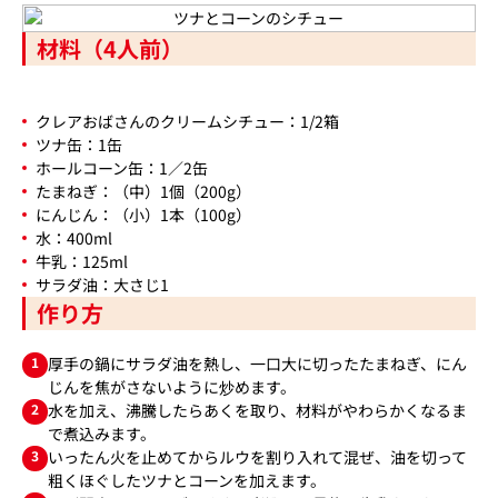
材料（4人前）
クレアおばさんのクリームシチュー：1/2箱
ツナ缶：1缶
ホールコーン缶：1／2缶
たまねぎ：（中）1個（200g）
にんじん：（小）1本（100g）
水：400ml
牛乳：125ml
サラダ油：大さじ1
作り方
1
厚手の鍋にサラダ油を熱し、一口大に切ったたまねぎ、にん
じんを焦がさないように炒めます。
2
水を加え、沸騰したらあくを取り、材料がやわらかくなるま
で煮込みます。
3
いったん火を止めてからルウを割り入れて混ぜ、油を切って
粗くほぐしたツナとコーンを加えます。