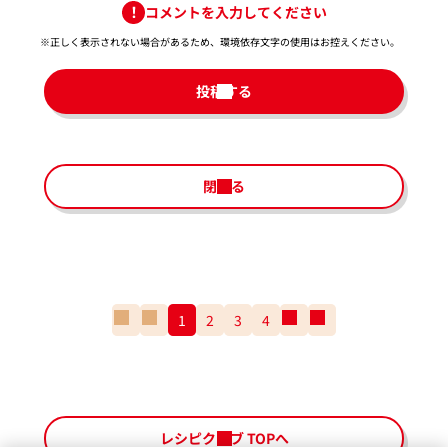
コメントを入力してください
※正しく表示されない場合があるため、環境依存文字の使用はお控えください。​
投稿する
閉じる
一
前
1
2
3
4
次
一
番
の
の
番
最
ペ
ペ
最
初
ー
ー
後
の
ジ
ジ
の
ペ
ペ
レシピクラブ TOPへ
ー
ー