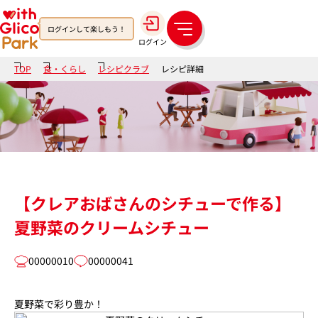
ログインして楽しもう！
メ
ログイン
ニ
ュ
TOP
食・くらし
レシピクラブ
レシピ詳細
ー
【クレアおばさんのシチューで作る】
夏野菜のクリームシチュー
00000010
00000041
夏野菜で彩り豊か！