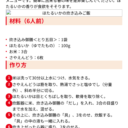
メニューです。簡単に出来る春の味を是非楽しんでください。ほ
たるいかの香りが食欲をそそります。
材料（6人前）
炊き込み御膳＜とり五目＞：1袋
ほたるいか（ゆでたもの）：100g
お米：3合
さやえんどう：6枚
作り方
1
米は洗って30分以上水につけ、水気をきる。
2
さやえんどうは筋を取り、熱湯でさっと塩ゆでし（分量
外）、斜め半分に切る。
3
ほたるいかは目とくちばしを取り、軟骨を取り除く。
4
炊飯器に米、炊き込み御膳の「だし」を入れ、3合の目盛り
まで水を加え、混ぜる。
5
その上に、炊き込み御膳の「具」、3をのせ、炊飯する。
「具」の中の液も一緒に入れる。
6
炊き上がったら器に盛り、2をのせる。