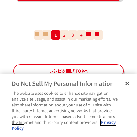
一
前
1
2
3
4
次
一
番
の
の
番
最
ペ
ペ
最
初
ー
ー
後
の
ジ
ジ
の
ペ
ペ
レシピクラブ TOPへ
ー
ー
ジ
ジ
Do Not Sell My Personal Information
The website uses cookies to enhance site navigation,
ペ
よくあるご質問
ご利用規約
Glicoメンバーズ会員規約
プライバシーポリシー
analyze site usage, and assist in our marketing efforts. We
ー
also share information about your use of our site with
サイトマップ
お問い合わせ
Cookie設定
Glicoホームページ
ジ
third-party Internet advertising networks that provide
最
作ったよ
you with relevant Internet-based advertisements across
上
the Internet and third-party content providers.
Privacy
部
Policy
に
コメント