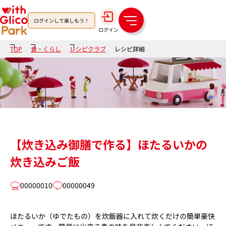
ログインして楽しもう！
メ
ログイン
ニ
ュ
TOP
食・くらし
レシピクラブ
レシピ詳細
ー
【炊き込み御膳で作る】ほたるいかの
炊き込みご飯
00000010
00000049
ほたるいか（ゆでたもの）を炊飯器に入れて炊くだけの簡単豪快