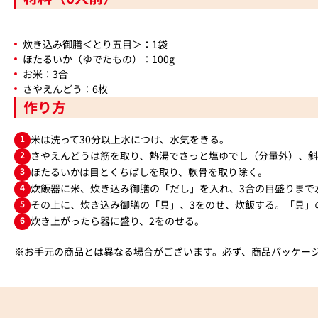
炊き込み御膳＜とり五目＞：1袋
ほたるいか（ゆでたもの）：100g
お米：3合
さやえんどう：6枚
作り方
1
米は洗って30分以上水につけ、水気をきる。
2
さやえんどうは筋を取り、熱湯でさっと塩ゆでし（分量外）、
3
ほたるいかは目とくちばしを取り、軟骨を取り除く。
4
炊飯器に米、炊き込み御膳の「だし」を入れ、3合の目盛りまで
5
その上に、炊き込み御膳の「具」、3をのせ、炊飯する。「具」
6
炊き上がったら器に盛り、2をのせる。
※お手元の商品とは異なる場合がございます。必ず、商品パッケー