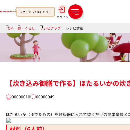
ログインして楽しもう！
メ
ログイン
ニ
ュ
TOP
食・くらし
レシピクラブ
レシピ詳細
ー
【炊き込み御膳で作る】ほたるいかの炊
00000010
00000049
ほたるいか（ゆでたもの）を炊飯器に入れて炊くだけの簡単豪快メ
材料（6人前）