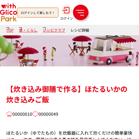
ログインして楽しもう！
メ
ログイン
ニ
ュ
TOP
食・くらし
レシピクラブ
レシピ詳細
ー
【炊き込み御膳で作る】ほたるいかの
炊き込みご飯
00000010
00000049
ほたるいか（ゆでたもの）を炊飯器に入れて炊くだけの簡単豪快