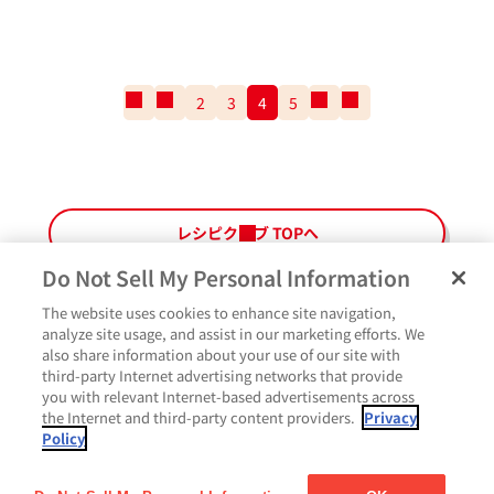
一
前
2
3
4
5
次
一
番
の
の
番
最
ペ
ペ
最
初
ー
ー
後
の
ジ
ジ
の
ペ
ペ
レシピクラブ TOPへ
ー
ー
ジ
ジ
Do Not Sell My Personal Information
The website uses cookies to enhance site navigation,
ペ
よくあるご質問
ご利用規約
Glicoメンバーズ会員規約
プライバシーポリシー
analyze site usage, and assist in our marketing efforts. We
ー
also share information about your use of our site with
サイトマップ
お問い合わせ
Cookie設定
Glicoホームページ
ジ
third-party Internet advertising networks that provide
最
作ったよ
you with relevant Internet-based advertisements across
上
the Internet and third-party content providers.
Privacy
部
Policy
に
コメント
戻