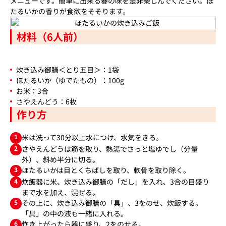
メニューです。簡単に出来る春の味を是非楽しんでください。ほ
たるいかの香りが食欲をそそります。
材料（6人前）
炊き込み御膳＜とり五目＞：1袋
ほたるいか（ゆでたもの）：100g
お米：3合
さやえんどう：6枚
作り方
1
米は洗って30分以上水につけ、水気をきる。
2
さやえんどうは筋を取り、熱湯でさっと塩ゆでし（分量
外）、斜め半分に切る。
3
ほたるいかは目とくちばしを取り、軟骨を取り除く。
4
炊飯器に米、炊き込み御膳の「だし」を入れ、3合の目盛り
まで水を加え、混ぜる。
5
その上に、炊き込み御膳の「具」、3をのせ、炊飯する。
「具」の中の液も一緒に入れる。
6
炊き上がったら器に盛り、2をのせる。