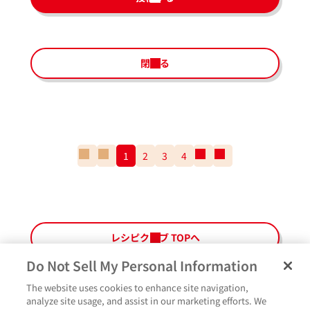
閉じる
一
前
1
2
3
4
次
一
番
の
の
番
最
ペ
ペ
最
初
ー
ー
後
の
ジ
ジ
の
ペ
ペ
レシピクラブ TOPへ
ー
ー
ジ
ジ
Do Not Sell My Personal Information
The website uses cookies to enhance site navigation,
ペ
よくあるご質問
ご利用規約
Glicoメンバーズ会員規約
プライバシーポリシー
analyze site usage, and assist in our marketing efforts. We
ー