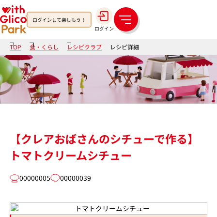
ログインして楽しもう！
メ
ログイン
ニ
ュ
TOP
食・くらし
レシピクラブ
レシピ詳細
ー
【クレアおばさんのシチューで作る】
トマトクリームシチュー
00000005
00000039