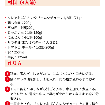
材料（4人前）
クレアおばさんのクリームシチュー：1/2箱（71g）
鶏もも肉：200g
玉ねぎ：1個(200g)
じゃがいも：1個(150g)
にんじん：小1本(100g)
サラダ油(またはバター)：大さじ1
トマト缶(ホール)：1/2缶(200g)
水：250ml
牛乳：125ml
作り方
1
鶏肉、玉ねぎ、じゃがいも、にんじんはひと口大に切る。
2
鍋にサラダ油を熱し、①を入れ、肉の色が変わるまで炒め
る。
3
トマト缶をつぶしながら汁ごと入れ、水を加えて煮立てる。
アクを取り、弱火～中火で具材がやわらかくなるまで約20分
煮込む。
4
一度火を止め、「クレアおばさんのシチュー」を加えて溶か