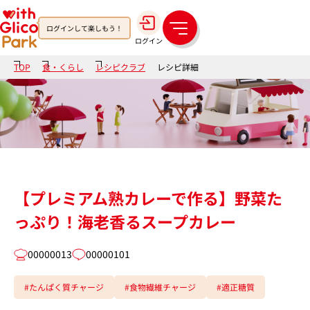
ログインして楽しもう！
メ
ログイン
ニ
ュ
TOP
食・くらし
レシピクラブ
レシピ詳細
ー
【プレミアム熟カレーで作る】野菜た
っぷり！海老香るスープカレー
00000013
00000101
#たんぱく質チャージ
#食物繊維チャージ
#適正糖質