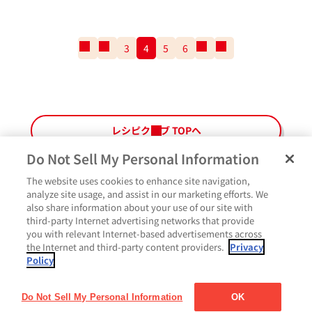
一
前
3
4
5
6
次
一
番
の
の
番
最
ペ
ペ
最
初
ー
ー
後
の
ジ
ジ
の
ペ
ペ
レシピクラブ TOPへ
ー
ー
ジ
ジ
Do Not Sell My Personal Information
The website uses cookies to enhance site navigation,
ペ
よくあるご質問
ご利用規約
Glicoメンバーズ会員規約
プライバシーポリシー
analyze site usage, and assist in our marketing efforts. We
ー
also share information about your use of our site with
サイトマップ
お問い合わせ
Cookie設定
Glicoホームページ
ジ
third-party Internet advertising networks that provide
最
作ったよ
you with relevant Internet-based advertisements across
上
the Internet and third-party content providers.
Privacy
部
Policy
に
コメント
戻
る
Do Not Sell My Personal Information
OK
Copyright© Ezaki Glico Co., Ltd. All rights reserved.