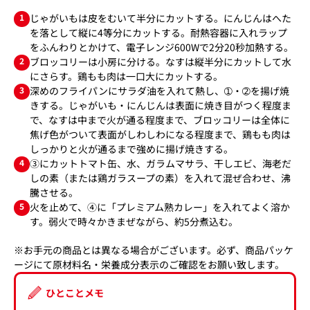
1
じゃがいもは皮をむいて半分にカットする。にんじんはへた
を落として縦に4等分にカットする。耐熱容器に入れラップ
をふんわりとかけて、電子レンジ600Wで2分20秒加熱する。
2
ブロッコリーは小房に分ける。なすは縦半分にカットして水
にさらす。鶏もも肉は一口大にカットする。
3
深めのフライパンにサラダ油を入れて熱し、➀・➁を揚げ焼
きする。じゃがいも・にんじんは表面に焼き目がつく程度ま
で、なすは中まで火が通る程度まで、ブロッコリーは全体に
焦げ色がついて表面がしわしわになる程度まで、鶏もも肉は
しっかりと火が通るまで強めに揚げ焼きする。
4
③にカットトマト缶、水、ガラムマサラ、干しエビ、海老だ
しの素（または鶏ガラスープの素）を入れて混ぜ合わせ、沸
騰させる。
5
火を止めて、④に「プレミアム熟カレー」を入れてよく溶か
す。弱火で時々かきまぜながら、約5分煮込む。
※お手元の商品とは異なる場合がございます。必ず、商品パッケ
ージにて原材料名・栄養成分表示のご確認をお願い致します。
ひとことメモ