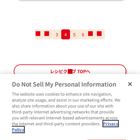
一
前
3
4
5
6
次
一
番
の
の
番
最
ペ
ペ
最
初
ー
ー
後
の
ジ
ジ
の
ペ
ペ
レシピクラブ TOPへ
ー
ー
ジ
ジ
Do Not Sell My Personal Information
The website uses cookies to enhance site navigation,
ペ
よくあるご質問
ご利用規約
Glicoメンバーズ会員規約
プライバシーポリシー
analyze site usage, and assist in our marketing efforts. We
ー
also share information about your use of our site with
サイトマップ
お問い合わせ
Cookie設定
Glicoホームページ
ジ
third-party Internet advertising networks that provide
最
作ったよ
you with relevant Internet-based advertisements across
上
the Internet and third-party content providers.
Privacy
部
Policy
に
コメント