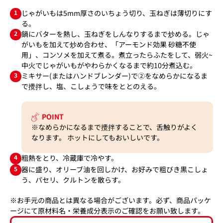
1
じゃがいもは5mm厚さのいちょう切り、玉ねぎは薄切りにす
る。
2
鍋にバターを熱し、玉ねぎをしんなりするまで炒める。じゃ
がいもを加えて炒め合わせ、「アーモンド効果 砂糖不使
用」、コンソメを加えて煮る。煮立ったらふたをして、弱火~
中火でじゃがいもがやわらかくなるまで約10分煮込む。
3
ミキサー(またはハンドブレンダー)で②をなめらかになるま
で攪拌し、塩、こしょうで味をととのえる。
POINT
※なめらかになるまで攪拌することで、舌触りがよく
なります。 ホットにしてもおいしいです。
4
粗熱をとり、冷蔵庫で冷やす。
5
器に盛り、オリーブ油を回しかけ、お好みで粗びき黒こしょ
う、パセリ、クルトンを散らす。
※お手元の商品とは異なる場合がございます。必ず、商品パッケ
ージにて原材料名・栄養成分表示のご確認をお願い致します。