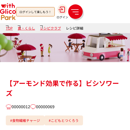
ログインして楽しもう！
メ
ログイン
ニ
ュ
TOP
食・くらし
レシピクラブ
レシピ詳細
ー
【アーモンド効果で作る】ビシソワー
ズ
00000012
00000069
#食物繊維チャージ
#こどもとつくろう