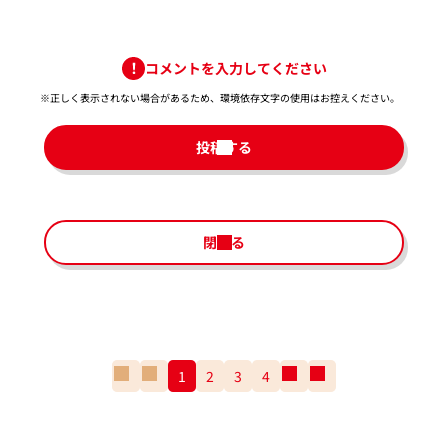
コメントを入力してください
※正しく表示されない場合があるため、環境依存文字の使用はお控えください。​
投稿する
閉じる
一
前
1
2
3
4
次
一
番
の
の
番
最
ペ
ペ
最
初
ー
ー
後