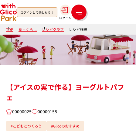
ログインして楽しもう！
メ
ログイン
ニ
ュ
TOP
食・くらし
レシピクラブ
レシピ詳細
ー
【アイスの実で作る】ヨーグルトパフ
ェ
00000025
00000158
#こどもとつくろう
#Glicoのおすすめ