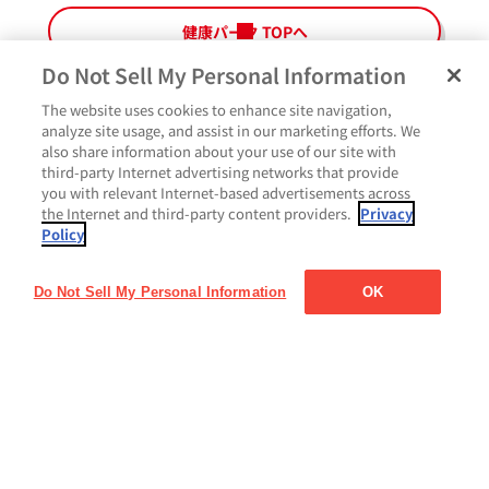
健康パーク TOPへ
Do Not Sell My Personal Information
The website uses cookies to enhance site navigation,
analyze site usage, and assist in our marketing efforts. We
also share information about your use of our site with
third-party Internet advertising networks that provide
you with relevant Internet-based advertisements across
the Internet and third-party content providers.
Privacy
Policy
Do Not Sell My Personal Information
OK
ペ
よくあるご質問
ご利用規約
Glicoメンバーズ会員規約
プライバシーポリシー
ー
サイトマップ
お問い合わせ
Cookie設定
Glicoホームページ
ジ
最
上
部
に