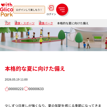
ログインして楽しもう！
メ
ログイン
ニ
ュ
TOP
健康・スポーツ
健康パーク
本格的な夏に向けた備え
ー
本格的な夏に向けた備え
2026.05.19 11:00
00000221
00000633
少しずつ日差しが強くなり、夏の気配を感じる季節になってきま