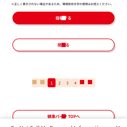
※正しく表示されない場合があるため、環境依存文字の使用はお控えください。​
投稿する
閉じる
一
前
1
2
3
4
次
一
番
の
の
番
最
ペ
ペ
最
初
ー
ー
後
の
ジ
ジ
の
ペ
ペ
健康パーク TOPへ
ー
ー
ジ
ジ