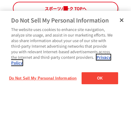
スポーツパーク TOPへ
Do Not Sell My Personal Information
The website uses cookies to enhance site navigation,
analyze site usage, and assist in our marketing efforts. We
also share information about your use of our site with
third-party Internet advertising networks that provide
you with relevant Internet-based advertisements across
the Internet and third-party content providers.
Privacy
Policy
Do Not Sell My Personal Information
OK
ペ
よくあるご質問
ご利用規約
Glicoメンバーズ会員規約
プライバシーポリシー
ー
サイトマップ
お問い合わせ
Cookie設定
Glicoホームページ
ジ
最
上
部
に