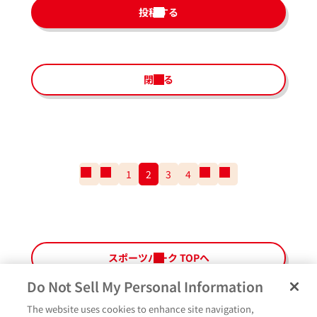
投稿する
閉じる
一
前
1
2
3
4
次
一
番
の
の
番
最
ペ
ペ
最
初
ー
ー
後
の
ジ
ジ
の
ペ
ペ
スポーツパーク TOPへ
ー
ー
ジ
ジ
Do Not Sell My Personal Information
The website uses cookies to enhance site navigation,