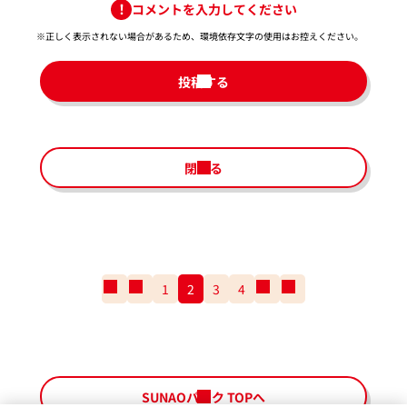
コメントを入力してください
※正しく表示されない場合があるため、環境依存文字の使用はお控えください。​
投稿する
閉じる
一
前
1
2
3
4
次
一
番
の
の
番
最
ペ
ペ
最
初
ー
ー
後
の
ジ
ジ
の
ペ
ペ
SUNAOパーク TOPへ
ー
ー