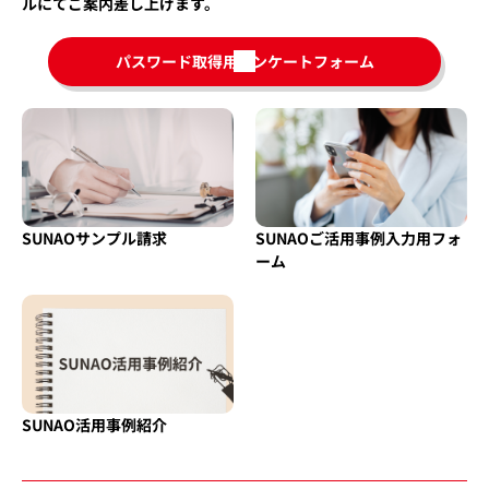
ルにてご案内差し上げます。
パスワード取得用アンケートフォーム
新
規
タ
ブ
で
開
く
SUNAOサンプル請求
SUNAOご活用事例入力用フォ
ーム
SUNAO活用事例紹介