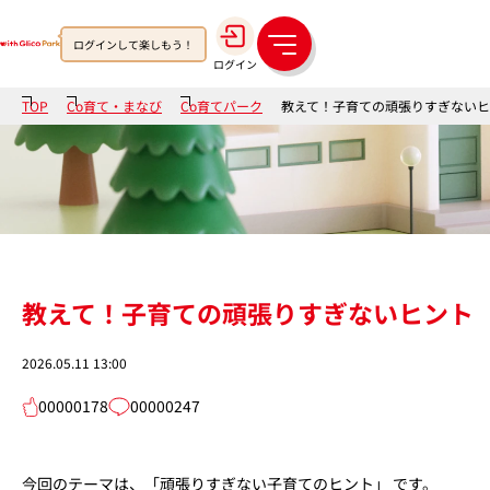
ログインして楽しもう！
メ
ログイン
ニ
ュ
TOP
Co育て・まなび
Co育てパーク
教えて！子育ての頑張りすぎない
ー
教えて！子育ての頑張りすぎないヒント
2026.05.11 13:00
00000178
00000247
今回のテーマは、
「頑張りすぎない子育てのヒント」
です。