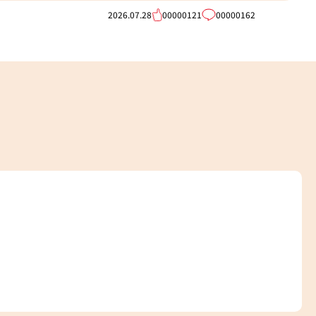
2026.07.28
00000121
00000162
202